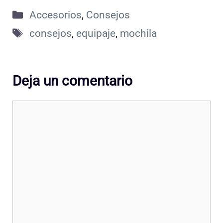
Categorías
Accesorios
,
Consejos
Etiquetas
consejos
,
equipaje
,
mochila
Deja un comentario
Comentario