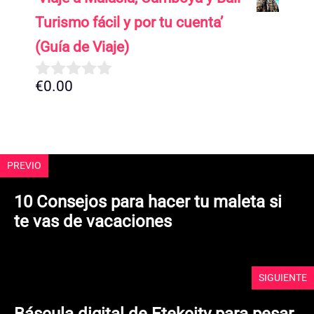
e
5
Turismo fácil y por tu cuenta’
(Guía de Viaje)
€
0.00
0
d
e
5
PREVIO
10 Consejos para hacer tu maleta si
te vas de vacaciones
SIGUIENTE