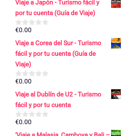
Viaje a Japón - Turismo fácil y
por tu cuenta (Guía de Viaje)
€
0.00
0
d
Viaje a Corea del Sur - Turismo
e
5
fácil y por tu cuenta (Guía de
Viaje)
€
0.00
0
d
Viaje al Dublín de U2 - Turismo
e
5
fácil y por tu cuenta
€
0.00
0
d
‘Viaje a Malasia, Camboya y Bali –