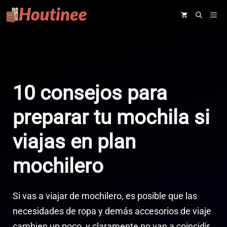
Saltar
ME
al
contenido
10 consejos para
preparar tu mochila si
viajas en plan
mochilero
Si vas a viajar de mochilero, es posible que las
necesidades de ropa y demás accesorios de viaje
cambien un poco, y claramente no van a coincidir