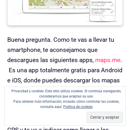
Buena pregunta. Como te vas a llevar tu
smartphone, te aconsejamos que
descargues las siguientes apps,
maps.me
.
Es una app totalmente gratis para Android
e iOS, donde puedes descargar los mapas
por zonas y consultarlos offline.
Privacidad y cookies: Este sitio utiliza cookies. Si continúa navegando,
consideramos que aceptas su uso.
Para obtener más información, incluido cómo controlar las cookies,
consulta aquí:
Política de cookies
Puedes descargar el mapa de todo Japón
y llevarlo siempre a mano. Funciona con el