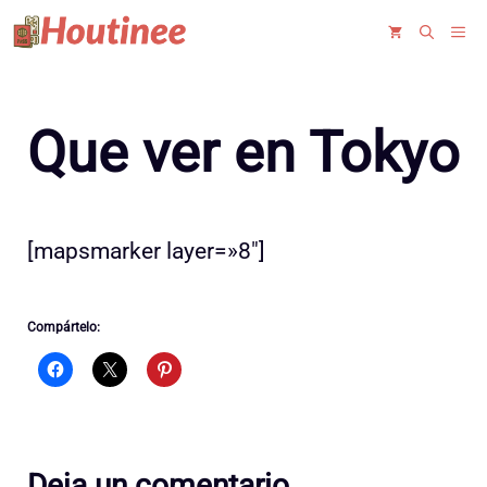
Saltar
ME
al
contenido
Que ver en Tokyo
[mapsmarker layer=»8″]
Compártelo:
Deja un comentario