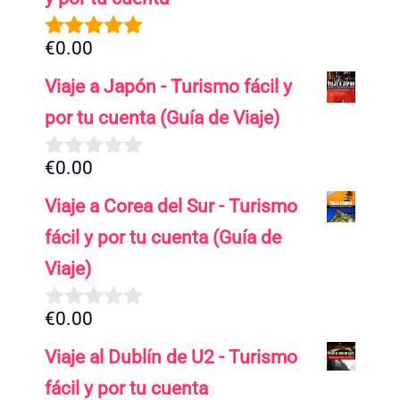
€
0.00
5.00
de 5
Viaje a Japón - Turismo fácil y
por tu cuenta (Guía de Viaje)
€
0.00
0
d
Viaje a Corea del Sur - Turismo
e
5
fácil y por tu cuenta (Guía de
Viaje)
€
0.00
0
d
Viaje al Dublín de U2 - Turismo
e
5
fácil y por tu cuenta