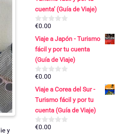
cuenta’ (Guía de Viaje)
€
0.00
0
d
Viaje a Japón - Turismo
e
5
fácil y por tu cuenta
(Guía de Viaje)
€
0.00
0
d
Viaje a Corea del Sur -
e
5
Turismo fácil y por tu
cuenta (Guía de Viaje)
€
0.00
0
ie y