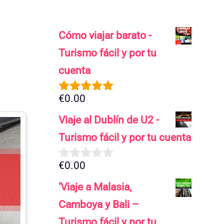
Cómo viajar barato -
Turismo fácil y por tu
cuenta
€
0.00
5.00
de 5
Viaje al Dublín de U2 -
Turismo fácil y por tu cuenta
€
0.00
0
d
‘Viaje a Malasia,
e
5
Camboya y Bali –
Turismo fácil y por tu