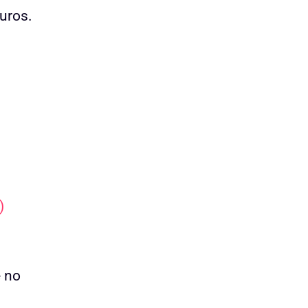
d
uros.
e
5
)
e no