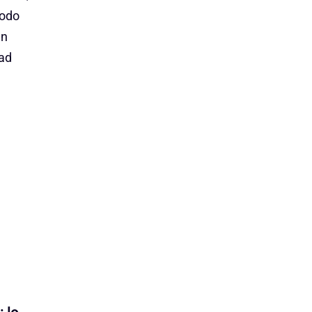
todo
en
ad