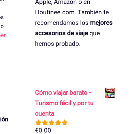
Apple, Amazon o en
Houtinee.com. También te
es
recomendamos los
mejores
go
accesorios de viaje
que
eer
hemos probado.
Cómo viajar barato -
Turismo fácil y por tu
cuenta
ión
€
0.00
5.00
de 5