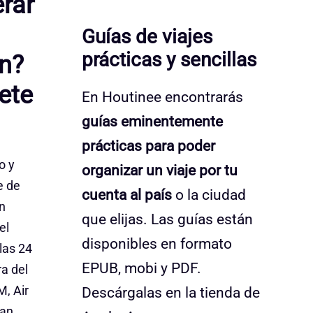
erar
Guías de viajes
prácticas y sencillas
ón?
ete
En Houtinee encontrarás
guías eminentemente
prácticas para poder
o y
organizar un viaje por tu
e de
cuenta al país
o la ciudad
n
que elijas. Las guías están
el
disponibles en formato
las 24
EPUB, mobi y PDF.
a del
M, Air
Descárgalas en la tienda de
can