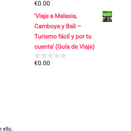
€
0.00
0
d
‘Viaje a Malasia,
e
5
Camboya y Bali –
Turismo fácil y por tu
cuenta’ (Guía de Viaje)
€
0.00
0
d
e
5
 ello,