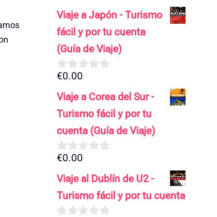
Viaje a Japón - Turismo
damos
fácil y por tu cuenta
con
(Guía de Viaje)
€
0.00
0
d
Viaje a Corea del Sur -
e
5
Turismo fácil y por tu
cuenta (Guía de Viaje)
€
0.00
0
d
Viaje al Dublín de U2 -
e
5
Turismo fácil y por tu cuenta