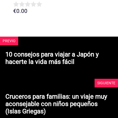
€
0.00
0
d
e
5
PREVIO
10 consejos para viajar a Japón y
hacerte la vida más fácil
SIGUIENTE
Cruceros para familias: un viaje muy
aconsejable con niños pequeños
(Islas Griegas)