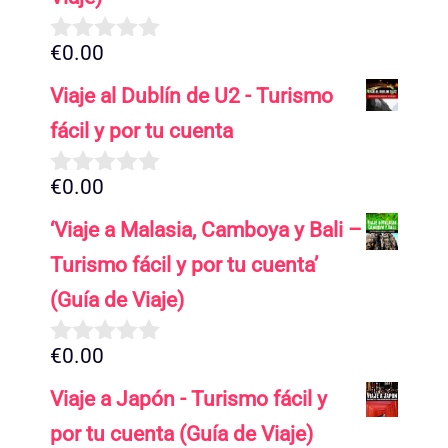
€
0.00
0
d
Viaje al Dublín de U2 - Turismo
e
5
fácil y por tu cuenta
€
0.00
0
d
‘Viaje a Malasia, Camboya y Bali –
e
5
Turismo fácil y por tu cuenta’
(Guía de Viaje)
€
0.00
0
d
Viaje a Japón - Turismo fácil y
e
5
por tu cuenta (Guía de Viaje)