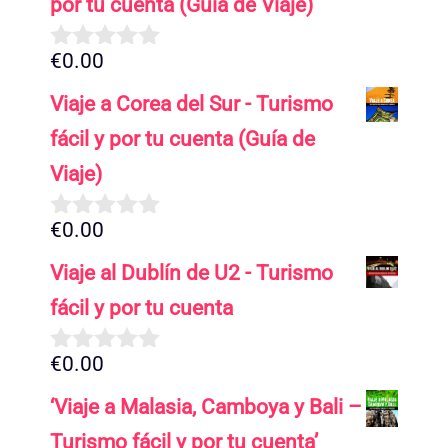
por tu cuenta (Guía de Viaje)
€
0.00
0
d
Viaje a Corea del Sur - Turismo
e
5
fácil y por tu cuenta (Guía de
Viaje)
€
0.00
0
d
Viaje al Dublín de U2 - Turismo
e
5
fácil y por tu cuenta
€
0.00
0
d
‘Viaje a Malasia, Camboya y Bali –
e
5
Turismo fácil y por tu cuenta’