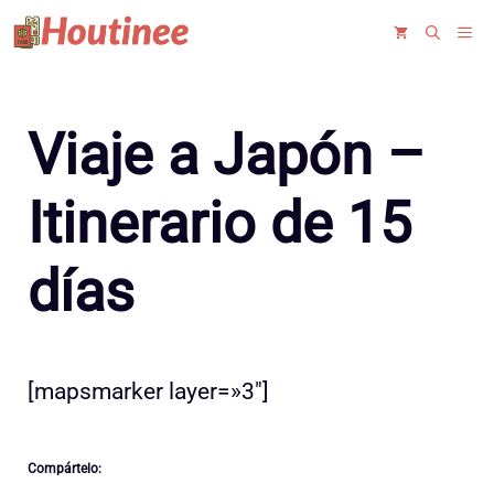
Saltar
ME
al
contenido
Viaje a Japón –
Itinerario de 15
días
[mapsmarker layer=»3″]
Compártelo: