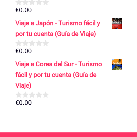
€
0.00
0
d
Viaje a Japón - Turismo fácil y
e
5
por tu cuenta (Guía de Viaje)
€
0.00
0
d
Viaje a Corea del Sur - Turismo
e
5
fácil y por tu cuenta (Guía de
Viaje)
€
0.00
0
d
e
5