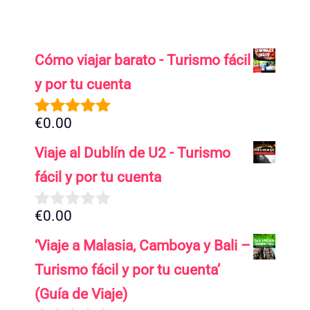
Cómo viajar barato - Turismo fácil
y por tu cuenta
€
0.00
5.00
de 5
Viaje al Dublín de U2 - Turismo
fácil y por tu cuenta
€
0.00
0
d
‘Viaje a Malasia, Camboya y Bali –
e
5
Turismo fácil y por tu cuenta’
(Guía de Viaje)