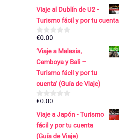
Viaje al Dublín de U2 -
Turismo fácil y por tu cuenta
€
0.00
0
d
‘Viaje a Malasia,
e
5
Camboya y Bali –
Turismo fácil y por tu
cuenta’ (Guía de Viaje)
€
0.00
0
d
Viaje a Japón - Turismo
e
5
fácil y por tu cuenta
(Guía de Viaje)