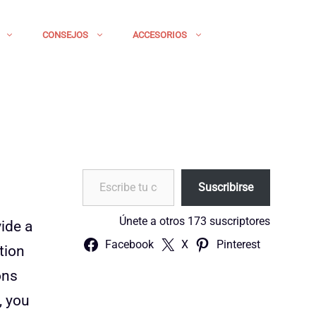
CONSEJOS
ACCESORIOS
Escribe tu correo electrónico…
Suscribirse
Únete a otros 173 suscriptores
vide a
Facebook
X
Pinterest
tion
ons
, you