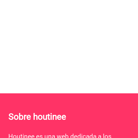
Sobre houtinee
Houtinee es una web dedicada a los