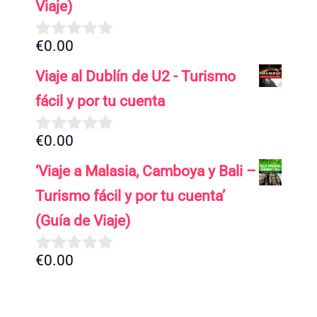
Viaje)
€
0.00
0
d
Viaje al Dublín de U2 - Turismo
e
5
fácil y por tu cuenta
€
0.00
0
d
‘Viaje a Malasia, Camboya y Bali –
e
5
Turismo fácil y por tu cuenta’
(Guía de Viaje)
€
0.00
0
d
e
5