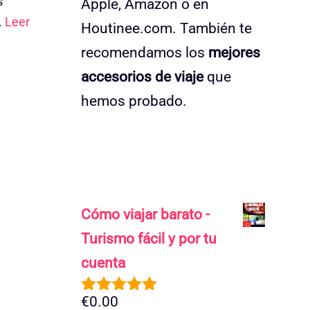
s
Apple, Amazon o en
.
Leer
Houtinee.com. También te
recomendamos los
mejores
accesorios de viaje
que
hemos probado.
Cómo viajar barato -
Turismo fácil y por tu
cuenta
€
0.00
5.00
de 5