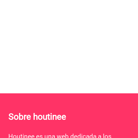
Sobre houtinee
Houtinee es una web dedicada a los