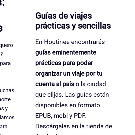
:
Guías de viajes
prácticas y sencillas
s
En Houtinee encontrarás
quero
guías eminentemente
s?
prácticas para poder
 para
organizar un viaje por tu
cuenta al país
o la ciudad
muchas
que elijas. Las guías están
norte
disponibles en formato
as y
EPUB, mobi y PDF.
ndamos
Descárgalas en la tienda de
ara