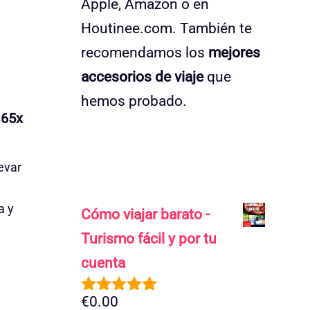
Apple, Amazon o en
Houtinee.com. También te
recomendamos los
mejores
accesorios de viaje
que
hemos probado.
 65x
evar
a y
Cómo viajar barato -
Turismo fácil y por tu
cuenta
€
0.00
5.00
de 5