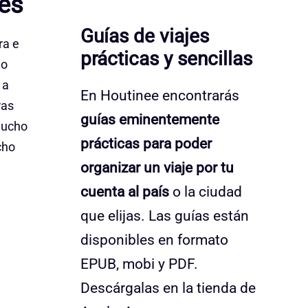
es
Guías de viajes
ra e
prácticas y sencillas
mo
 a
En Houtinee encontrarás
ras
guías eminentemente
mucho
prácticas para poder
cho
organizar un viaje por tu
cuenta al país
o la ciudad
que elijas. Las guías están
disponibles en formato
EPUB, mobi y PDF.
Descárgalas en la tienda de