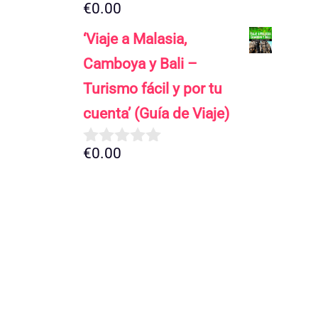
€
0.00
0
d
‘Viaje a Malasia,
e
5
Camboya y Bali –
Turismo fácil y por tu
cuenta’ (Guía de Viaje)
€
0.00
0
d
e
5