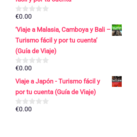
€
0.00
0
d
‘Viaje a Malasia, Camboya y Bali –
e
5
Turismo fácil y por tu cuenta’
(Guía de Viaje)
€
0.00
0
d
Viaje a Japón - Turismo fácil y
e
5
por tu cuenta (Guía de Viaje)
€
0.00
0
d
e
5