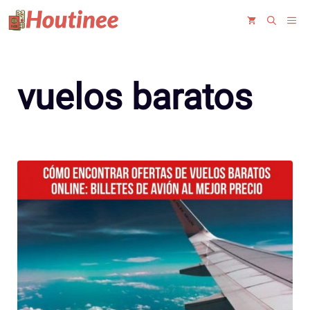
Saltar
ME
al
contenido
vuelos baratos