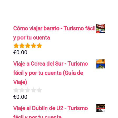
Cómo viajar barato - Turismo fácil
y por tu cuenta
€
0.00
5.00
de 5
Viaje a Corea del Sur - Turismo
fácil y por tu cuenta (Guía de
Viaje)
€
0.00
0
d
Viaje al Dublín de U2 - Turismo
e
5
fácil y por tu cuenta