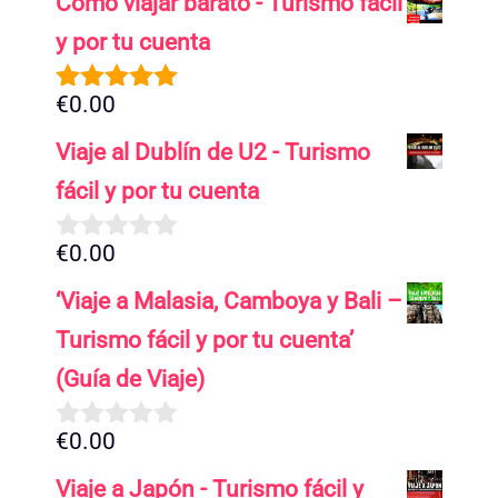
Cómo viajar barato - Turismo fácil
y por tu cuenta
€
0.00
5.00
de 5
Viaje al Dublín de U2 - Turismo
fácil y por tu cuenta
€
0.00
0
d
‘Viaje a Malasia, Camboya y Bali –
e
5
Turismo fácil y por tu cuenta’
(Guía de Viaje)
€
0.00
0
d
Viaje a Japón - Turismo fácil y
e