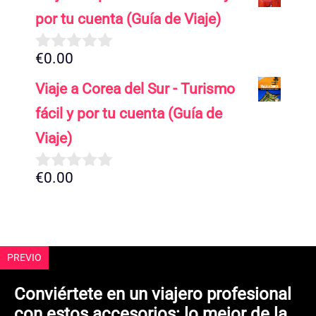
5
por tu cuenta (Guía de Viaje)
€
0.00
0
d
Viaje a Corea del Sur - Turismo
e
5
fácil y por tu cuenta (Guía de
Viaje)
€
0.00
0
d
e
5
PREVIO
Conviértete en un viajero profesional
con estos accesorios: lo mejor de la