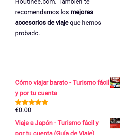
Houtinee.com. También te
recomendamos los
mejores
accesorios de viaje
que hemos
probado.
Cómo viajar barato - Turismo fácil
y por tu cuenta
€
0.00
5.00
de 5
Viaje a Japón - Turismo fácil y
por tu cuenta (Guía de Viaje)