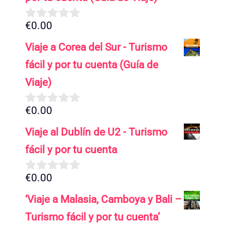
€
0.00
0
d
Viaje a Corea del Sur - Turismo
e
5
fácil y por tu cuenta (Guía de
Viaje)
€
0.00
0
d
Viaje al Dublín de U2 - Turismo
e
5
fácil y por tu cuenta
€
0.00
0
d
‘Viaje a Malasia, Camboya y Bali –
e
5
Turismo fácil y por tu cuenta’