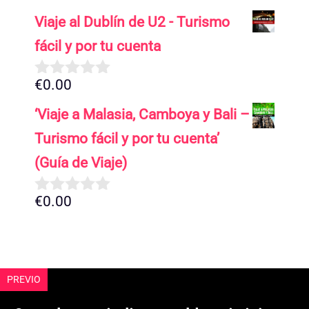
d
Viaje al Dublín de U2 - Turismo
e
5
fácil y por tu cuenta
€
0.00
0
d
‘Viaje a Malasia, Camboya y Bali –
e
5
Turismo fácil y por tu cuenta’
(Guía de Viaje)
€
0.00
0
d
e
5
PREVIO