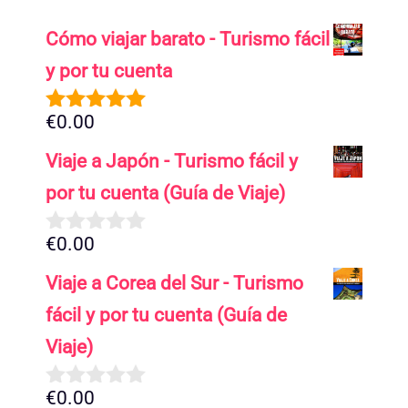
Cómo viajar barato - Turismo fácil
y por tu cuenta
€
0.00
5.00
de 5
Viaje a Japón - Turismo fácil y
por tu cuenta (Guía de Viaje)
€
0.00
0
d
Viaje a Corea del Sur - Turismo
e
5
fácil y por tu cuenta (Guía de
Viaje)
€
0.00
0