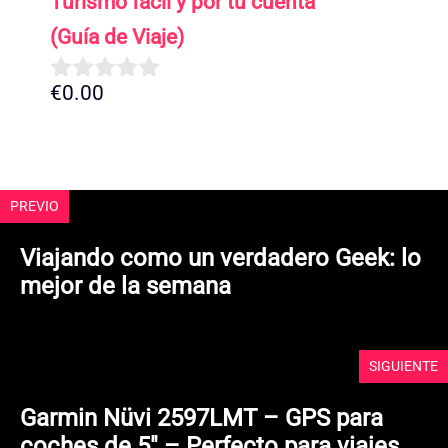
Turismo fácil y por tu cuenta’
(Guía de Viaje)
€
0.00
0
d
e
5
PREVIO
Viajando como un verdadero Geek: lo
mejor de la semana
SIGUIENTE
Garmin Nüvi 2597LMT – GPS para
coches de 5″ – Perfecto para viajes