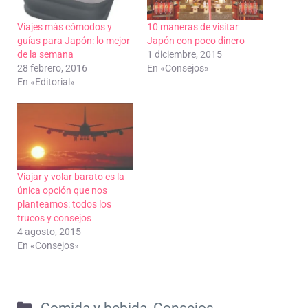
Viajes más cómodos y
10 maneras de visitar
guías para Japón: lo mejor
Japón con poco dinero
de la semana
1 diciembre, 2015
28 febrero, 2016
En «Consejos»
En «Editorial»
Viajar y volar barato es la
única opción que nos
planteamos: todos los
trucos y consejos
4 agosto, 2015
En «Consejos»
Categorías
Comida y bebida
,
Consejos