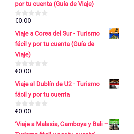
por tu cuenta (Guía de Viaje)
€
0.00
0
d
Viaje a Corea del Sur - Turismo
e
5
fácil y por tu cuenta (Guía de
Viaje)
€
0.00
0
d
Viaje al Dublín de U2 - Turismo
e
5
fácil y por tu cuenta
€
0.00
0
d
‘Viaje a Malasia, Camboya y Bali –
e
5