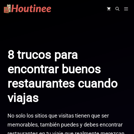
Saltar
ME
al
contenido
8 trucos para
encontrar buenos
restaurantes cuando
viajas
No solo los sitios que visitas tienen que ser
memorables, también puedes y debes encontrar
restaurantes en tu viaje que realmente merezcan