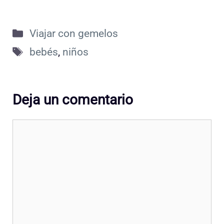
Categorías
Viajar con gemelos
Etiquetas
bebés
,
niños
Deja un comentario
Comentario