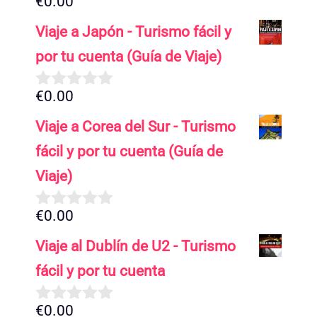
€
0.00
5.00
de 5
Viaje a Japón - Turismo fácil y
por tu cuenta (Guía de Viaje)
€
0.00
0
d
Viaje a Corea del Sur - Turismo
e
5
fácil y por tu cuenta (Guía de
Viaje)
€
0.00
0
d
Viaje al Dublín de U2 - Turismo
e
5
fácil y por tu cuenta
€
0.00
0