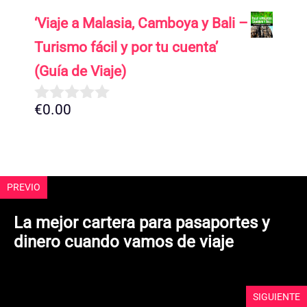
d
‘Viaje a Malasia, Camboya y Bali –
e
5
Turismo fácil y por tu cuenta’
(Guía de Viaje)
€
0.00
0
d
e
5
PREVIO
La mejor cartera para pasaportes y
dinero cuando vamos de viaje
SIGUIENTE