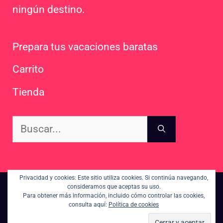
ningún destino.
Prepara tus vacaciones baratas
Carrito
Tienda
Buscar:
Privacidad y cookies: Este sitio utiliza cookies. Si continúa navegando,
consideramos que aceptas su uso.
Contacto
Sitemap
Para obtener más información, incluido cómo controlar las cookies,
consulta aquí:
Política de cookies
Política de Privacidad, Cookies y condiciones de uso