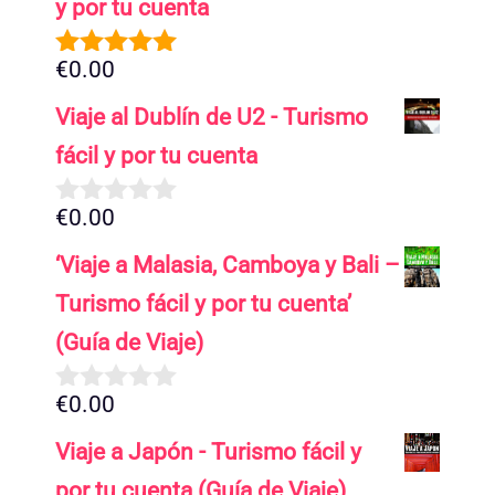
y por tu cuenta
€
0.00
5.00
de 5
Viaje al Dublín de U2 - Turismo
fácil y por tu cuenta
€
0.00
0
d
‘Viaje a Malasia, Camboya y Bali –
e
5
Turismo fácil y por tu cuenta’
(Guía de Viaje)
€
0.00
0
d
Viaje a Japón - Turismo fácil y
e
5
por tu cuenta (Guía de Viaje)