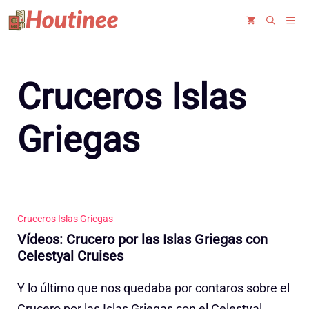
Saltar
ME
al
contenido
Cruceros Islas
Griegas
Cruceros Islas Griegas
Vídeos: Crucero por las Islas Griegas con
Celestyal Cruises
Y lo último que nos quedaba por contaros sobre el
Crucero por las Islas Griegas con el Celestyal