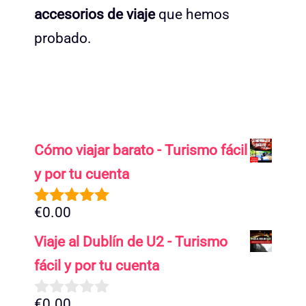
accesorios de viaje
que hemos
probado.
Cómo viajar barato - Turismo fácil
y por tu cuenta
€
0.00
5.00
de 5
Viaje al Dublín de U2 - Turismo
fácil y por tu cuenta
€
0.00