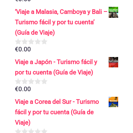
0
d
‘Viaje a Malasia, Camboya y Bali –
e
5
Turismo fácil y por tu cuenta’
(Guía de Viaje)
€
0.00
0
d
Viaje a Japón - Turismo fácil y
e
5
por tu cuenta (Guía de Viaje)
€
0.00
0
d
Viaje a Corea del Sur - Turismo
e
5
fácil y por tu cuenta (Guía de
Viaje)