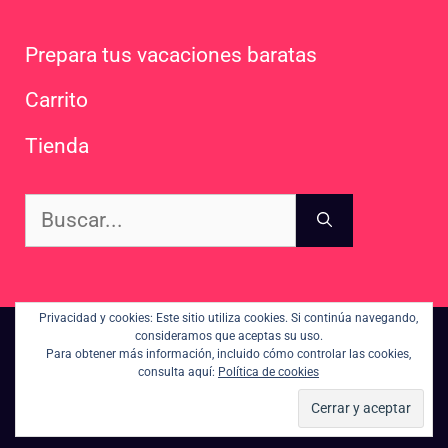
Prepara tus vacaciones baratas
Carrito
Tienda
Buscar:
Privacidad y cookies: Este sitio utiliza cookies. Si continúa navegando,
consideramos que aceptas su uso.
Contacto
Sitemap
Para obtener más información, incluido cómo controlar las cookies,
consulta aquí:
Política de cookies
Política de Privacidad, Cookies y condiciones de uso
© 2026 houtinee.com