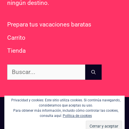
ningún destino.
Prepara tus vacaciones baratas
Carrito
Tienda
Buscar:
Privacidad y cookies: Este sitio utiliza cookies. Si continúa navegando,
consideramos que aceptas su uso.
Contacto
Sitemap
Para obtener más información, incluido cómo controlar las cookies,
consulta aquí:
Política de cookies
Política de Privacidad, Cookies y condiciones de uso