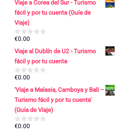
Viaje a Corea del Sur - Turismo
fácil y por tu cuenta (Guía de
Viaje)
€
0.00
0
d
Viaje al Dublín de U2 - Turismo
e
5
fácil y por tu cuenta
€
0.00
0
d
‘Viaje a Malasia, Camboya y Bali –
e
5
Turismo fácil y por tu cuenta’
(Guía de Viaje)
€
0.00
0