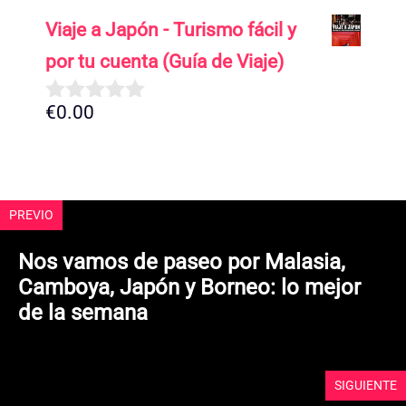
d
Viaje a Japón - Turismo fácil y
e
5
por tu cuenta (Guía de Viaje)
€
0.00
0
d
e
5
PREVIO
Nos vamos de paseo por Malasia,
Camboya, Japón y Borneo: lo mejor
de la semana
SIGUIENTE