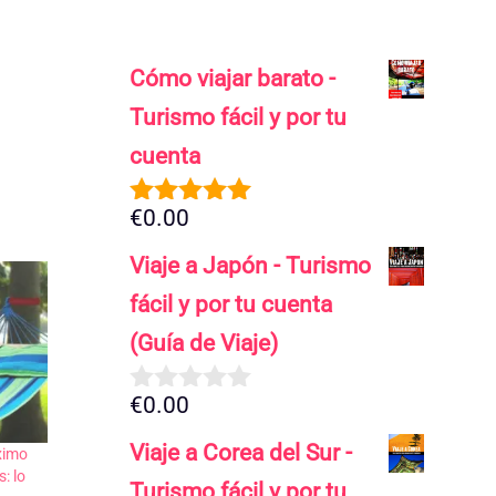
Cómo viajar barato -
Turismo fácil y por tu
cuenta
€
0.00
5.00
de 5
Viaje a Japón - Turismo
fácil y por tu cuenta
(Guía de Viaje)
€
0.00
0
d
Viaje a Corea del Sur -
e
óximo
: lo
5
Turismo fácil y por tu