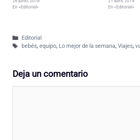
26 junio, 2016
21 abril, 2019
En «Editorial»
En «Editorial»
Categorías
Editorial
Etiquetas
bebés
,
equipo
,
Lo mejor de la semana
,
Viajes
,
v
Deja un comentario
Comentario