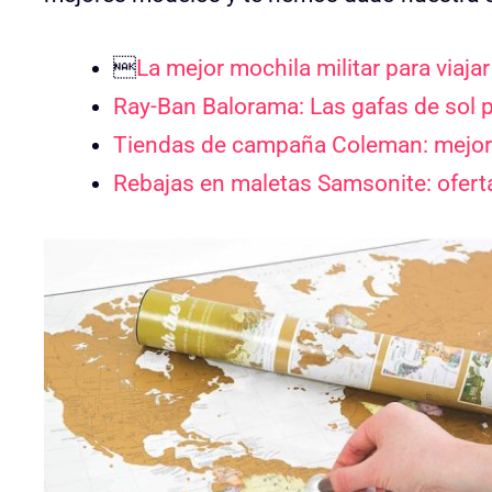

La mejor mochila militar para viaj
Ray-Ban Balorama: Las gafas de sol p
Tiendas de campaña Coleman: mejore
Rebajas en maletas Samsonite: oferta