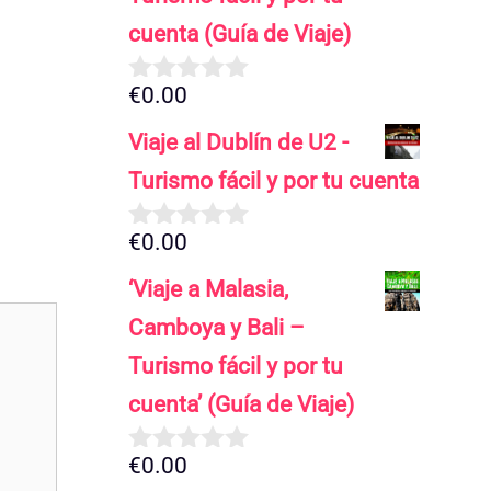
cuenta (Guía de Viaje)
€
0.00
0
d
Viaje al Dublín de U2 -
e
5
Turismo fácil y por tu cuenta
€
0.00
0
d
‘Viaje a Malasia,
e
5
Camboya y Bali –
Turismo fácil y por tu
cuenta’ (Guía de Viaje)
€
0.00
0