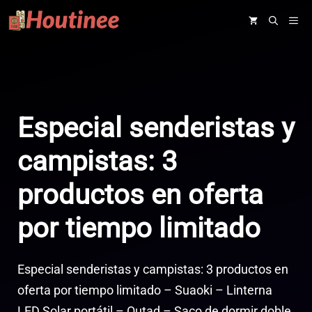
Saltar
ME
al
contenido
Especial senderistas y
campistas: 3
productos en oferta
por tiempo limitado
Especial senderistas y campistas: 3 productos en
oferta por tiempo limitado – Suaoki – Linterna
LED Solar portátil – Outad – Saco de dormir doble