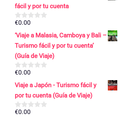
5
fácil y por tu cuenta
€
0.00
0
d
‘Viaje a Malasia, Camboya y Bali –
e
5
Turismo fácil y por tu cuenta’
(Guía de Viaje)
€
0.00
0
d
Viaje a Japón - Turismo fácil y
e
5
por tu cuenta (Guía de Viaje)
€
0.00
0
d
e
5