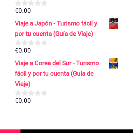
€
0.00
0
d
Viaje a Japón - Turismo fácil y
e
5
por tu cuenta (Guía de Viaje)
€
0.00
0
d
Viaje a Corea del Sur - Turismo
e
5
fácil y por tu cuenta (Guía de
Viaje)
€
0.00
0
d
e
5