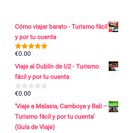
Cómo viajar barato - Turismo fácil
y por tu cuenta
€
0.00
5.00
de 5
Viaje al Dublín de U2 - Turismo
fácil y por tu cuenta
€
0.00
0
d
‘Viaje a Malasia, Camboya y Bali –
e
5
Turismo fácil y por tu cuenta’
(Guía de Viaje)