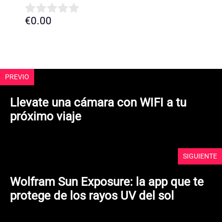
€
0.00
0
d
e
5
PREVIO
Llevate una cámara con WIFI a tu
próximo viaje
SIGUIENTE
Wolfram Sun Exposure: la app que te
protege de los rayos UV del sol