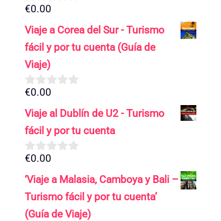
€
0.00
0
d
Viaje a Corea del Sur - Turismo
e
5
fácil y por tu cuenta (Guía de
Viaje)
€
0.00
0
d
Viaje al Dublín de U2 - Turismo
e
5
fácil y por tu cuenta
€
0.00
0
d
‘Viaje a Malasia, Camboya y Bali –
e
5
Turismo fácil y por tu cuenta’
(Guía de Viaje)