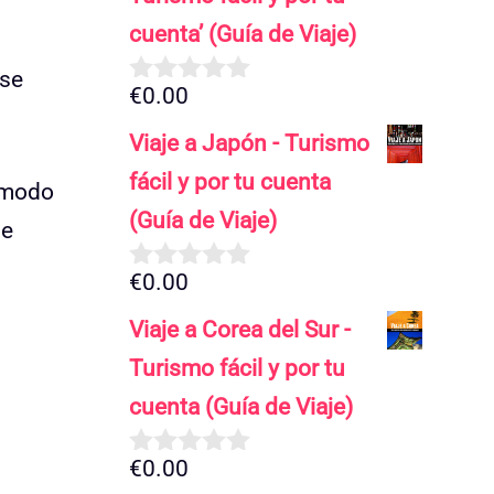
cuenta’ (Guía de Viaje)
se
€
0.00
0
d
Viaje a Japón - Turismo
e
5
fácil y por tu cuenta
ómodo
(Guía de Viaje)
de
€
0.00
0
d
Viaje a Corea del Sur -
e
5
Turismo fácil y por tu
cuenta (Guía de Viaje)
€
0.00
0