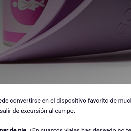
e convertirse en el dispositivo favorito de mu
salir de excursión al campo.
nar de pie.
¿En cuantos viajes has deseado no t