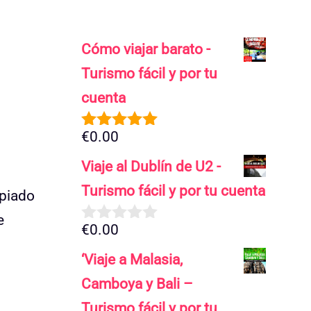
Cómo viajar barato -
Turismo fácil y por tu
cuenta
€
0.00
5.00
de 5
Viaje al Dublín de U2 -
Turismo fácil y por tu cuenta
mpiado
e
€
0.00
0
d
‘Viaje a Malasia,
e
5
Camboya y Bali –
Turismo fácil y por tu