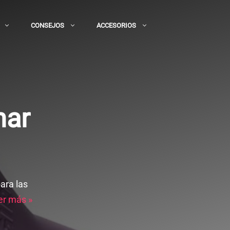
CONSEJOS
ACCESORIOS
nar
para las
er más »