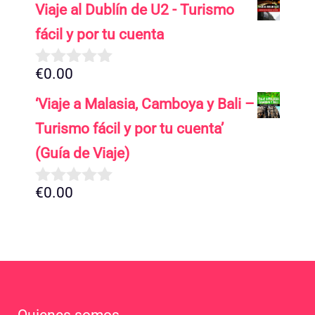
Viaje al Dublín de U2 - Turismo
e
5
fácil y por tu cuenta
€
0.00
0
d
‘Viaje a Malasia, Camboya y Bali –
e
5
Turismo fácil y por tu cuenta’
(Guía de Viaje)
€
0.00
0
d
e
5
Quienes somos