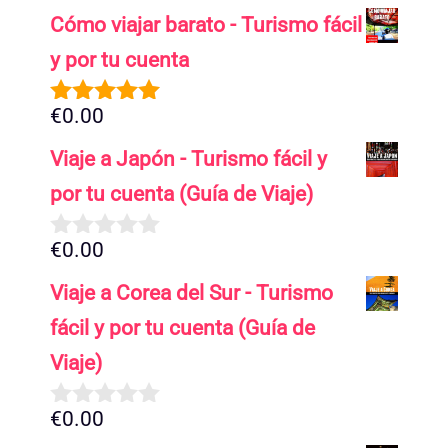
Cómo viajar barato - Turismo fácil
y por tu cuenta
€
0.00
5.00
de 5
Viaje a Japón - Turismo fácil y
por tu cuenta (Guía de Viaje)
€
0.00
0
d
Viaje a Corea del Sur - Turismo
e
5
fácil y por tu cuenta (Guía de
Viaje)
€
0.00
0
d