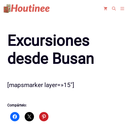
Saltar
ME
al
contenido
Excursiones
desde Busan
[mapsmarker layer=»15″]
Compártelo: