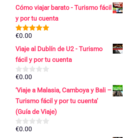
Cómo viajar barato - Turismo fácil
y por tu cuenta
€
0.00
5.00
de 5
Viaje al Dublín de U2 - Turismo
fácil y por tu cuenta
€
0.00
0
d
‘Viaje a Malasia, Camboya y Bali –
e
5
Turismo fácil y por tu cuenta’
(Guía de Viaje)
€
0.00
0
d