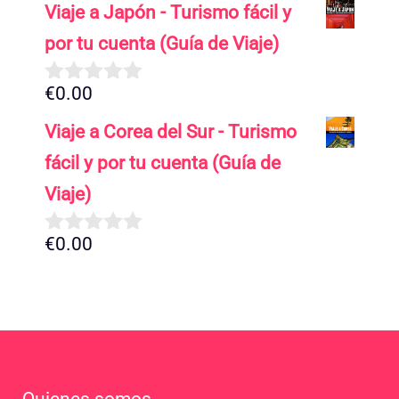
Viaje a Japón - Turismo fácil y
e
5
por tu cuenta (Guía de Viaje)
€
0.00
0
d
Viaje a Corea del Sur - Turismo
e
5
fácil y por tu cuenta (Guía de
Viaje)
€
0.00
0
d
e
5
Quienes somos