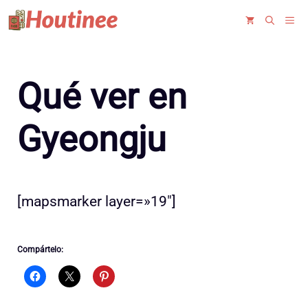
Saltar
ME
al
contenido
Qué ver en
Gyeongju
[mapsmarker layer=»19″]
Compártelo: