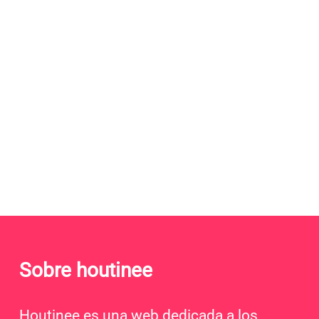
Sobre houtinee
Houtinee es una web dedicada a los