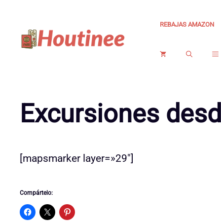
Saltar
al
REBAJAS AMAZON
contenido
Excursiones desd
[mapsmarker layer=»29″]
Compártelo: