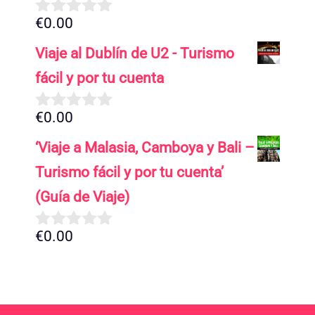
€
0.00
0
d
Viaje al Dublín de U2 - Turismo
e
5
fácil y por tu cuenta
€
0.00
0
d
‘Viaje a Malasia, Camboya y Bali –
e
5
Turismo fácil y por tu cuenta’
(Guía de Viaje)
€
0.00
0
d
e
5