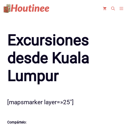
Saltar
ME
al
contenido
Excursiones
desde Kuala
Lumpur
[mapsmarker layer=»25″]
Compártelo: