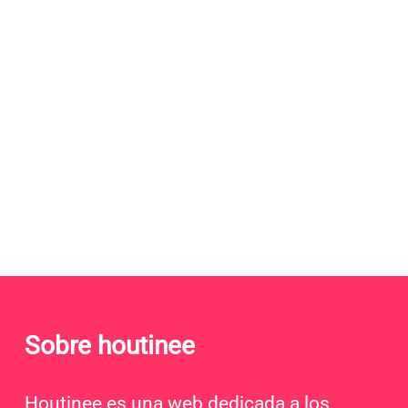
Sobre houtinee
Houtinee es una web dedicada a los