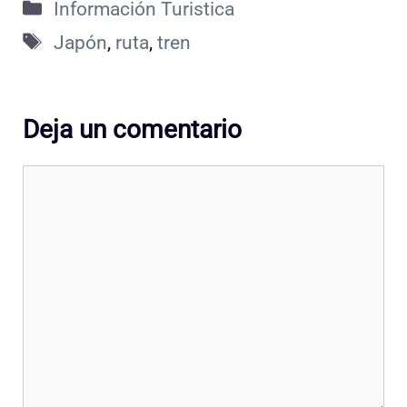
Categorías
Información Turistica
Etiquetas
Japón
,
ruta
,
tren
Deja un comentario
Comentario