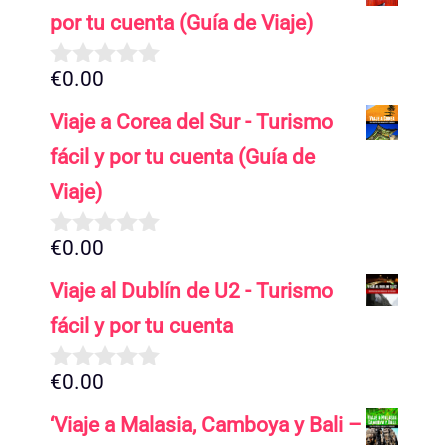
por tu cuenta (Guía de Viaje)
€
0.00
0
d
Viaje a Corea del Sur - Turismo
e
5
fácil y por tu cuenta (Guía de
Viaje)
€
0.00
0
d
Viaje al Dublín de U2 - Turismo
e
5
fácil y por tu cuenta
€
0.00
0
d
‘Viaje a Malasia, Camboya y Bali –
e