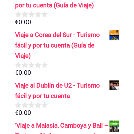
por tu cuenta (Guía de Viaje)
€
0.00
0
d
Viaje a Corea del Sur - Turismo
e
5
fácil y por tu cuenta (Guía de
Viaje)
€
0.00
0
d
Viaje al Dublín de U2 - Turismo
e
5
fácil y por tu cuenta
€
0.00
0
d
‘Viaje a Malasia, Camboya y Bali –
e
5