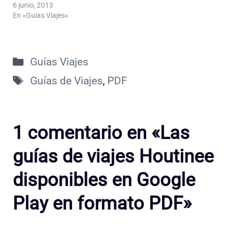
6 junio, 2013
En «Guías Viajes»
Categorías
Guías Viajes
Etiquetas
Guías de Viajes
,
PDF
1 comentario en «Las
guías de viajes Houtinee
disponibles en Google
Play en formato PDF»