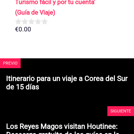
Turismo fácil y por tu cuenta’
(Guía de Viaje)
€
0.00
0
d
e
5
PREVIO
Itinerario para un viaje a Corea del Sur
de 15 días
SIGUIENTE
Los Reyes Magos visitan Houtinee: