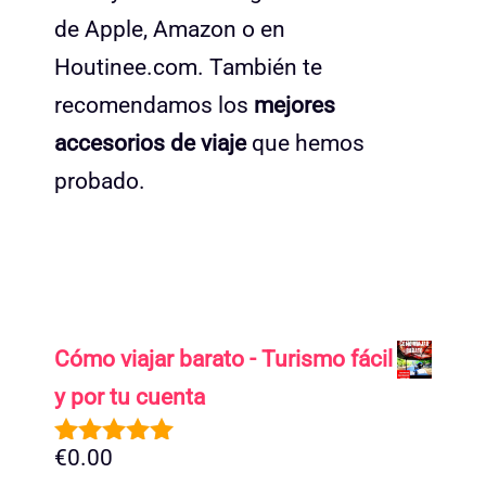
de Apple, Amazon o en
Houtinee.com. También te
recomendamos los
mejores
accesorios de viaje
que hemos
probado.
Cómo viajar barato - Turismo fácil
y por tu cuenta
€
0.00
5.00
de 5