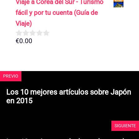
Viaje a Corea del Sur - Turismo
e
5
fácil y por tu cuenta (Guía de
Viaje)
€
0.00
0
d
e
5
PREVIO
Los 10 mejores artículos sobre Japón
en 2015
SIGUIENTE