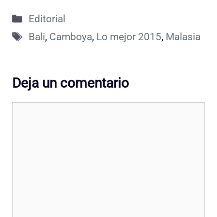
Categorías
Editorial
Etiquetas
Bali
,
Camboya
,
Lo mejor 2015
,
Malasia
Deja un comentario
Comentario