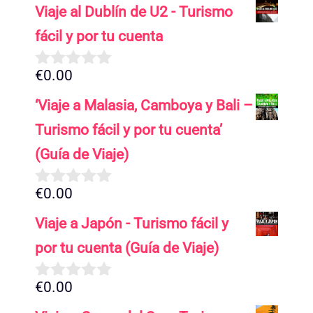
Viaje al Dublín de U2 - Turismo
fácil y por tu cuenta
€
0.00
0
d
‘Viaje a Malasia, Camboya y Bali –
e
5
Turismo fácil y por tu cuenta’
(Guía de Viaje)
€
0.00
0
d
Viaje a Japón - Turismo fácil y
e
5
por tu cuenta (Guía de Viaje)
€
0.00
0
d