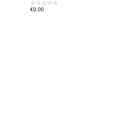
€
0.00
0
d
e
5