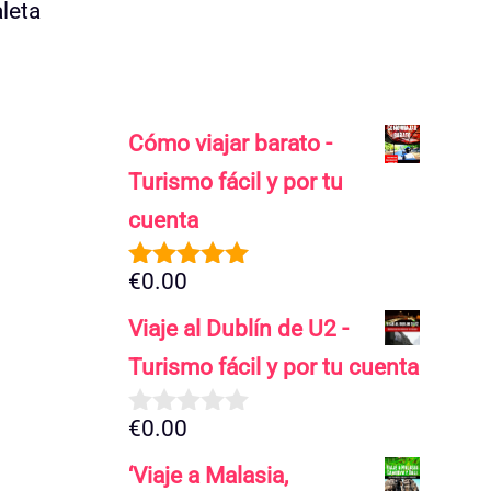
aleta
Cómo viajar barato -
Turismo fácil y por tu
cuenta
€
0.00
5.00
de 5
Viaje al Dublín de U2 -
Turismo fácil y por tu cuenta
€
0.00
0
d
‘Viaje a Malasia,
e