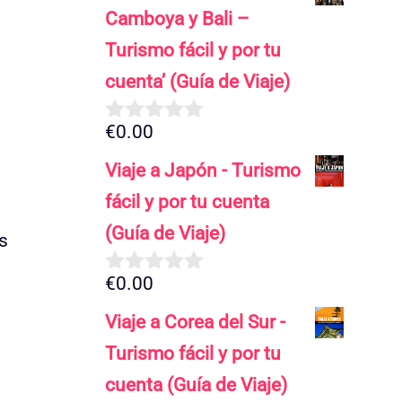
5
Camboya y Bali –
Turismo fácil y por tu
cuenta’ (Guía de Viaje)
€
0.00
0
d
Viaje a Japón - Turismo
e
5
fácil y por tu cuenta
(Guía de Viaje)
s
€
0.00
0
d
Viaje a Corea del Sur -
e
5
Turismo fácil y por tu
cuenta (Guía de Viaje)