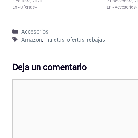
3 octubre, 2020
21 noviembre, 2
En «Ofertas»
En «Accesorios»
Categorías
Accesorios
Etiquetas
Amazon
,
maletas
,
ofertas
,
rebajas
Deja un comentario
Comentario