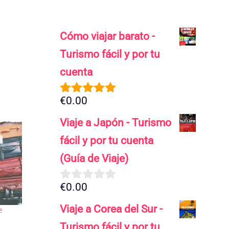
Cómo viajar barato -
Turismo fácil y por tu
cuenta
€
0.00
5.00
de 5
Viaje a Japón - Turismo
fácil y por tu cuenta
(Guía de Viaje)
€
0.00
0
d
Viaje a Corea del Sur -
e
e
5
Turismo fácil y por tu