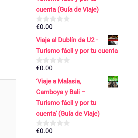
cuenta (Guía de Viaje)
€
0.00
0
d
Viaje al Dublín de U2 -
e
5
Turismo fácil y por tu cuenta
€
0.00
0
d
‘Viaje a Malasia,
e
5
Camboya y Bali –
Turismo fácil y por tu
cuenta’ (Guía de Viaje)
€
0.00
0