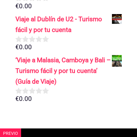
€
0.00
0
d
Viaje al Dublín de U2 - Turismo
e
5
fácil y por tu cuenta
€
0.00
0
d
‘Viaje a Malasia, Camboya y Bali –
e
5
Turismo fácil y por tu cuenta’
(Guía de Viaje)
€
0.00
0
d
e
5
PREVIO