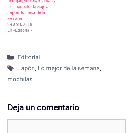
Rebajas, vuelos, maletas y
presupuesto de viaje a
Japón: lo mejor de la
semana
29 abril, 2018
En «Editorial»
Categorías
Editorial
Etiquetas
Japón
,
Lo mejor de la semana
,
mochilas
Deja un comentario
Comentario