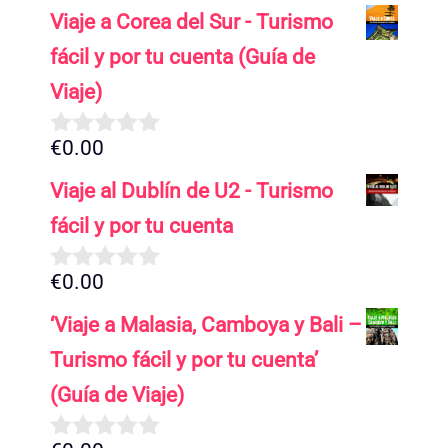
d
Viaje a Corea del Sur - Turismo
e
5
fácil y por tu cuenta (Guía de
Viaje)
€
0.00
0
d
Viaje al Dublín de U2 - Turismo
e
5
fácil y por tu cuenta
€
0.00
0
d
‘Viaje a Malasia, Camboya y Bali –
e
5
Turismo fácil y por tu cuenta’
(Guía de Viaje)