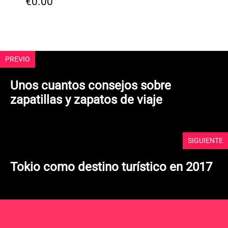
€
0.00
0
d
e
5
PREVIO
Unos cuantos consejos sobre
zapatillas y zapatos de viaje
SIGUIENTE
Tokio como destino turístico en 2017