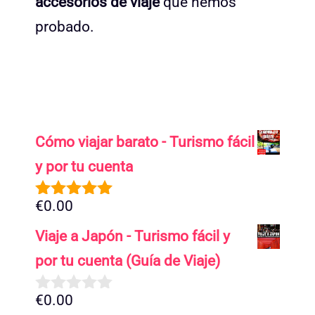
accesorios de viaje
que hemos
probado.
Cómo viajar barato - Turismo fácil
y por tu cuenta
€
0.00
5.00
de 5
Viaje a Japón - Turismo fácil y
por tu cuenta (Guía de Viaje)
€
0.00
0