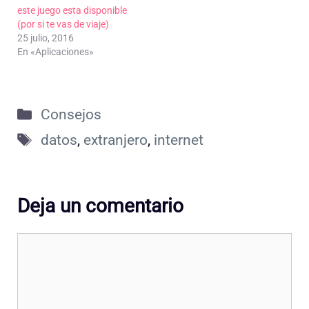
este juego esta disponible
(por si te vas de viaje)
25 julio, 2016
En «Aplicaciones»
Categorías
Consejos
Etiquetas
datos
,
extranjero
,
internet
Deja un comentario
Comentario