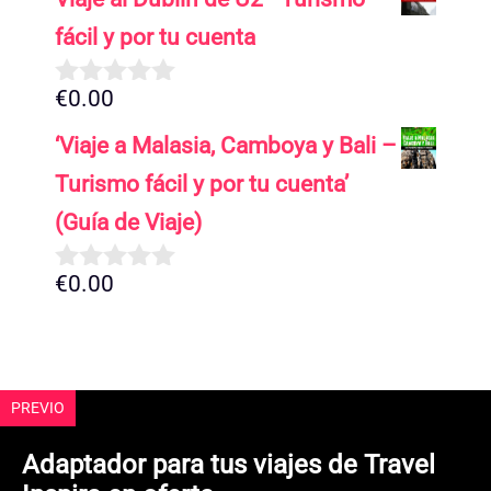
e
5
fácil y por tu cuenta
€
0.00
0
d
‘Viaje a Malasia, Camboya y Bali –
e
5
Turismo fácil y por tu cuenta’
(Guía de Viaje)
€
0.00
0
d
e
5
PREVIO
Adaptador para tus viajes de Travel