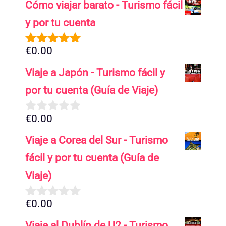
Cómo viajar barato - Turismo fácil
y por tu cuenta
€
0.00
5.00
de 5
Viaje a Japón - Turismo fácil y
por tu cuenta (Guía de Viaje)
€
0.00
0
d
Viaje a Corea del Sur - Turismo
e
5
fácil y por tu cuenta (Guía de
Viaje)
€
0.00
0
d
Viaje al Dublín de U2 - Turismo