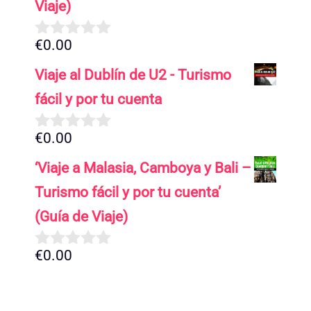
Viaje)
€
0.00
0
d
Viaje al Dublín de U2 - Turismo
e
5
fácil y por tu cuenta
€
0.00
0
d
‘Viaje a Malasia, Camboya y Bali –
e
5
Turismo fácil y por tu cuenta’
(Guía de Viaje)
€
0.00
0
d
e
5