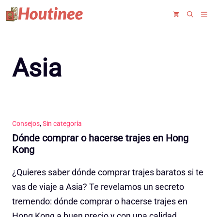
Saltar
ME
al
contenido
Asia
Consejos
,
Sin categoría
Dónde comprar o hacerse trajes en Hong
Kong
¿Quieres saber dónde comprar trajes baratos si te
vas de viaje a Asia? Te revelamos un secreto
tremendo: dónde comprar o hacerse trajes en
Hong Kong a buen precio y con una calidad