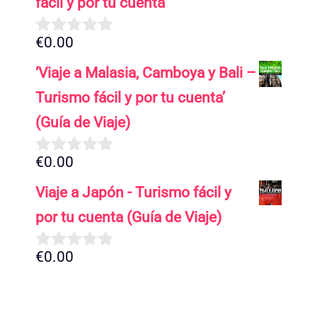
fácil y por tu cuenta
€
0.00
0
d
‘Viaje a Malasia, Camboya y Bali –
e
5
Turismo fácil y por tu cuenta’
(Guía de Viaje)
€
0.00
0
d
Viaje a Japón - Turismo fácil y
e
5
por tu cuenta (Guía de Viaje)
€
0.00
0
d
e
5