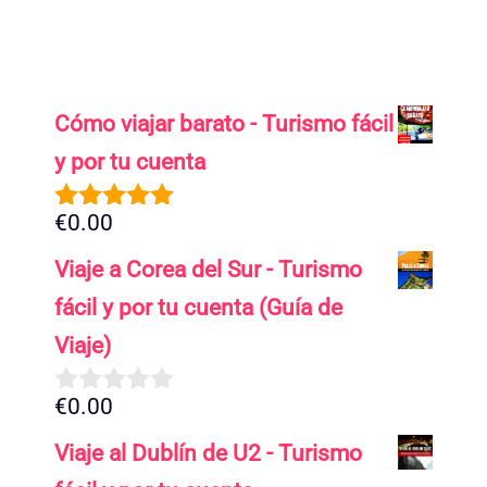
Cómo viajar barato - Turismo fácil
y por tu cuenta
€
0.00
5.00
de 5
Viaje a Corea del Sur - Turismo
fácil y por tu cuenta (Guía de
Viaje)
€
0.00
0
d
Viaje al Dublín de U2 - Turismo
e
5