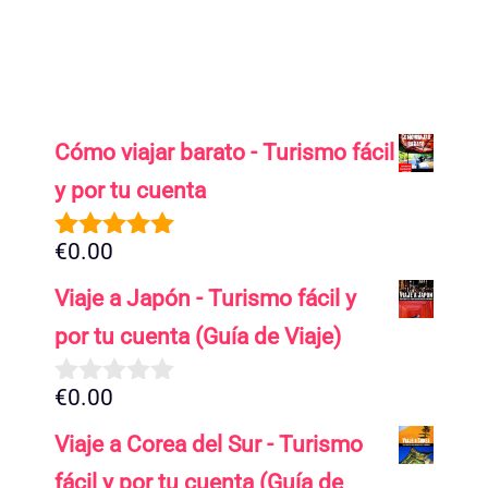
Cómo viajar barato - Turismo fácil
y por tu cuenta
€
0.00
5.00
de 5
Viaje a Japón - Turismo fácil y
por tu cuenta (Guía de Viaje)
€
0.00
0
d
Viaje a Corea del Sur - Turismo
e
5
fácil y por tu cuenta (Guía de