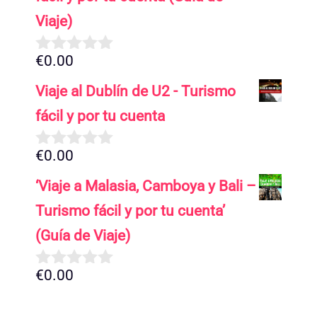
Viaje)
€
0.00
0
d
Viaje al Dublín de U2 - Turismo
e
5
fácil y por tu cuenta
€
0.00
0
d
‘Viaje a Malasia, Camboya y Bali –
e
5
Turismo fácil y por tu cuenta’
(Guía de Viaje)
€
0.00
0
d
e