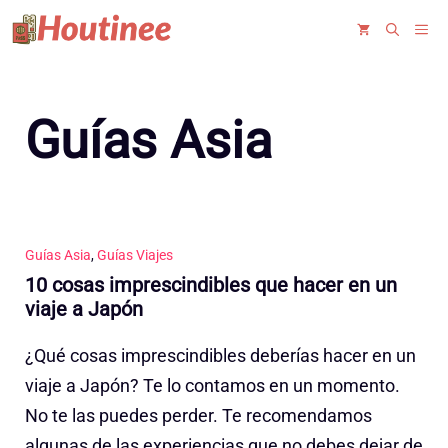
Saltar
ME
al
contenido
Guías Asia
Guías Asia
,
Guías Viajes
10 cosas imprescindibles que hacer en un
viaje a Japón
¿Qué cosas imprescindibles deberías hacer en un
viaje a Japón? Te lo contamos en un momento.
No te las puedes perder. Te recomendamos
algunas de las experiencias que no debes dejar de