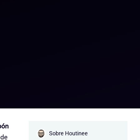
apón
Sobre Houtinee
 de