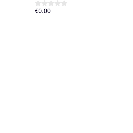
€
0.00
0
d
e
5