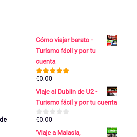
Cómo viajar barato -
Turismo fácil y por tu
cuenta
€
0.00
5.00
de 5
Viaje al Dublín de U2 -
Turismo fácil y por tu cuenta
 de
€
0.00
0
d
‘Viaje a Malasia,
e