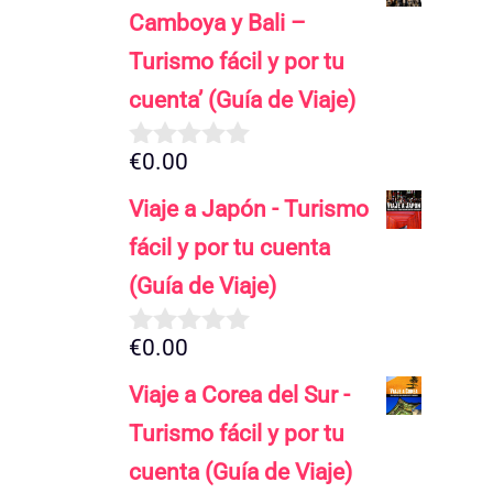
5
Camboya y Bali –
Turismo fácil y por tu
cuenta’ (Guía de Viaje)
€
0.00
0
d
Viaje a Japón - Turismo
e
5
fácil y por tu cuenta
(Guía de Viaje)
€
0.00
0
d
Viaje a Corea del Sur -
e
5
Turismo fácil y por tu
cuenta (Guía de Viaje)