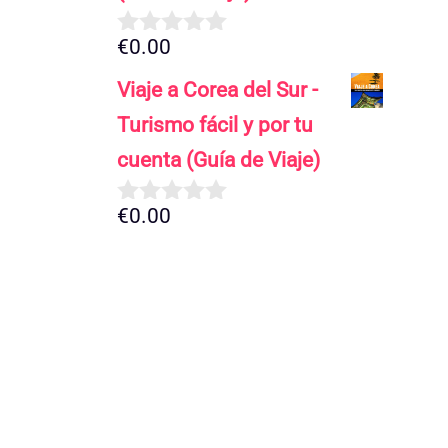
€
0.00
0
d
Viaje a Corea del Sur -
e
5
Turismo fácil y por tu
cuenta (Guía de Viaje)
€
0.00
0
d
e
5