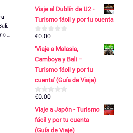
Viaje al Dublín de U2 -
ra
Turismo fácil y por tu cuenta
ali,
 no …
€
0.00
0
d
‘Viaje a Malasia,
e
5
Camboya y Bali –
Turismo fácil y por tu
cuenta’ (Guía de Viaje)
€
0.00
0
d
Viaje a Japón - Turismo
e
5
fácil y por tu cuenta
(Guía de Viaje)