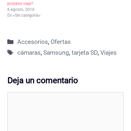
próximo viaje?
6 agosto, 2016
En «Sin categoría»
Categorías
Accesorios
,
Ofertas
Etiquetas
cámaras
,
Samsung
,
tarjeta SD
,
Viajes
Deja un comentario
Comentario