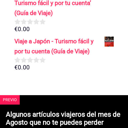
5
Turismo fácil y por tu cuenta’
(Guía de Viaje)
€
0.00
0
d
Viaje a Japón - Turismo fácil y
e
5
por tu cuenta (Guía de Viaje)
€
0.00
0
d
e
5
PREVIO
Algunos artículos viajeros del mes de
Agosto que no te puedes perder