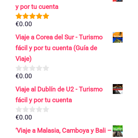
y por tu cuenta
€
0.00
5.00
de 5
Viaje a Corea del Sur - Turismo
fácil y por tu cuenta (Guía de
Viaje)
€
0.00
0
d
Viaje al Dublín de U2 - Turismo
e
5
fácil y por tu cuenta
€
0.00
0
d
‘Viaje a Malasia, Camboya y Bali –
e