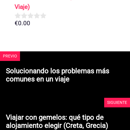
Viaje)
€
0.00
0
d
e
5
PREVIO
Solucionando los problemas más
comunes en un viaje
SIGUIENTE
Viajar con gemelos: qué tipo de
alojamiento elegir (Creta, Grecia)