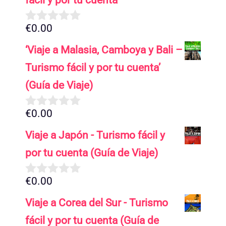
€
0.00
0
d
‘Viaje a Malasia, Camboya y Bali –
e
5
Turismo fácil y por tu cuenta’
(Guía de Viaje)
€
0.00
0
d
Viaje a Japón - Turismo fácil y
e
5
por tu cuenta (Guía de Viaje)
€
0.00
0
d
Viaje a Corea del Sur - Turismo
e
5
fácil y por tu cuenta (Guía de