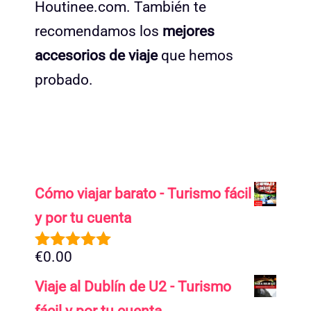
Houtinee.com. También te
recomendamos los
mejores
accesorios de viaje
que hemos
probado.
Cómo viajar barato - Turismo fácil
y por tu cuenta
€
0.00
5.00
de 5
Viaje al Dublín de U2 - Turismo
fácil y por tu cuenta