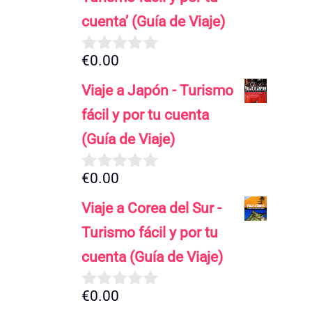
cuenta’ (Guía de Viaje)
€
0.00
0
d
Viaje a Japón - Turismo
e
5
fácil y por tu cuenta
(Guía de Viaje)
€
0.00
0
d
Viaje a Corea del Sur -
e
5
Turismo fácil y por tu
cuenta (Guía de Viaje)
€
0.00
0