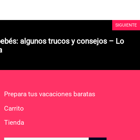
d
e
5
SIGUIENTE
ebés: algunos trucos y consejos – Lo
a
Prepara tus vacaciones baratas
Carrito
Tienda