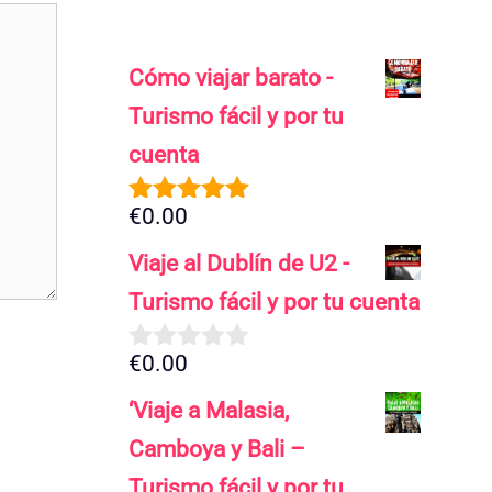
Cómo viajar barato -
Turismo fácil y por tu
cuenta
€
0.00
5.00
de 5
Viaje al Dublín de U2 -
Turismo fácil y por tu cuenta
€
0.00
0
d
‘Viaje a Malasia,
e
5
Camboya y Bali –
Turismo fácil y por tu