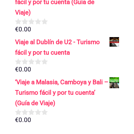
fácil y por tu cuenta (Guía de
Viaje)
€
0.00
0
d
Viaje al Dublín de U2 - Turismo
e
5
fácil y por tu cuenta
€
0.00
0
d
‘Viaje a Malasia, Camboya y Bali –
e
5
Turismo fácil y por tu cuenta’
(Guía de Viaje)
€
0.00
0
d
e