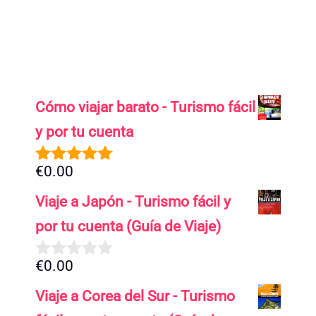
Cómo viajar barato - Turismo fácil
y por tu cuenta
€
0.00
5.00
de 5
Viaje a Japón - Turismo fácil y
por tu cuenta (Guía de Viaje)
€
0.00
0
d
Viaje a Corea del Sur - Turismo
e
5