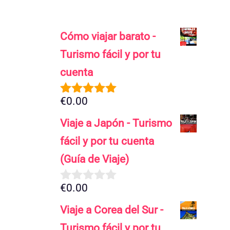
Cómo viajar barato -
Turismo fácil y por tu
cuenta
€
0.00
5.00
de 5
Viaje a Japón - Turismo
fácil y por tu cuenta
(Guía de Viaje)
€
0.00
0
d
Viaje a Corea del Sur -
e
5
Turismo fácil y por tu