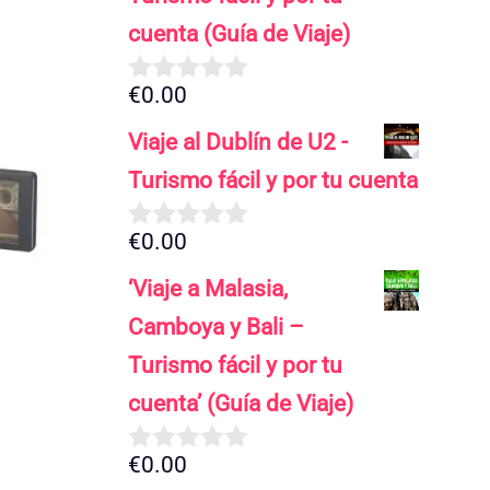
cuenta (Guía de Viaje)
€
0.00
0
d
Viaje al Dublín de U2 -
e
5
Turismo fácil y por tu cuenta
€
0.00
0
d
‘Viaje a Malasia,
e
5
Camboya y Bali –
Turismo fácil y por tu
cuenta’ (Guía de Viaje)
€
0.00
0