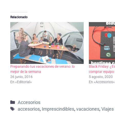
Relacionado
Preparando tus vacaciones de verano: lo
Black Friday: ¿
mejor de la semana
comprar equipo e
26 junio, 2016
5 agosto, 2020
En «Editorial»
En «Accesorios»
Categorías
Accesorios
Etiquetas
accesorios
,
Imprescindibles
,
vacaciones
,
Viajes