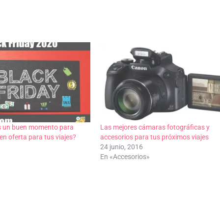
Es un buen momento para
Las mejores cámaras fotográficas y
n oferta para tus viajes?
accesorios para tus próximos viajes
24 junio, 2016
En «Accesorios»