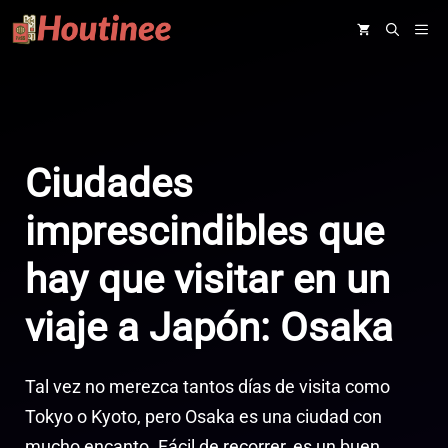
Saltar
ME
al
contenido
Ciudades
imprescindibles que
hay que visitar en un
viaje a Japón: Osaka
Tal vez no merezca tantos días de visita como
Tokyo o Kyoto, pero Osaka es una ciudad con
mucho encanto. Fácil de recorrer, es un buen