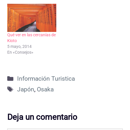
Qué ver en las cercanías de
Kioto
5 mayo, 2014
En «Consejos»
Categorías
Información Turistica
Etiquetas
Japón
,
Osaka
Deja un comentario