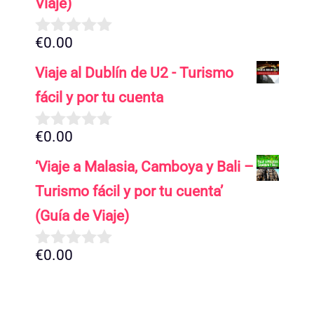
Viaje)
€
0.00
0
d
Viaje al Dublín de U2 - Turismo
e
5
fácil y por tu cuenta
€
0.00
0
d
‘Viaje a Malasia, Camboya y Bali –
e
5
Turismo fácil y por tu cuenta’
(Guía de Viaje)
€
0.00
0
d
e
5